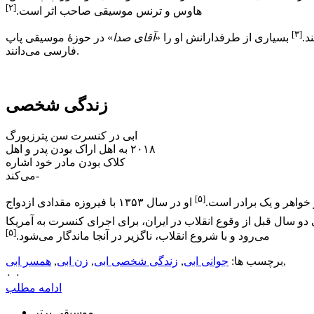
[۲]
هاوس و ترنس موسیقی صاحب اثر است.
[۳]
د.
بسیاری از طرفدارانش او را «
آقای صدا
» در حوزهٔ موسیقی پاپ
فارسی می‌دانند.
زندگی شخصی
ابی در کنسرت سن پترزبورگ
۲۰۱۸ به اهل اراک بودن پدر و اهل
کلاک بودن مادر خود اشاره
می‌کند-
[۵]
 خواهر و یک برادر است.
او در سال ۱۳۵۳ با فیروزه مقدادی ازدواج
دو سال قبل از وقوع انقلاب در ایران، برای اجرای کنسرت به آمریکا
[۵]
می‌رود و با شروع انقلاب، ناگزیر در آنجا ماندگار می‌شود.
,
برچسب ها:
جوانی ابی
,
زندگی شخصی ابی
,
زن ابی
,
همسر ابی
۰
۰
ادامه مطلب
موسیقی برتر